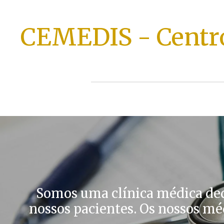
Skip
to
CEMEDIS - Centro
main
content
Somos uma clínica médica dedi
nossos pacientes. Os nossos m