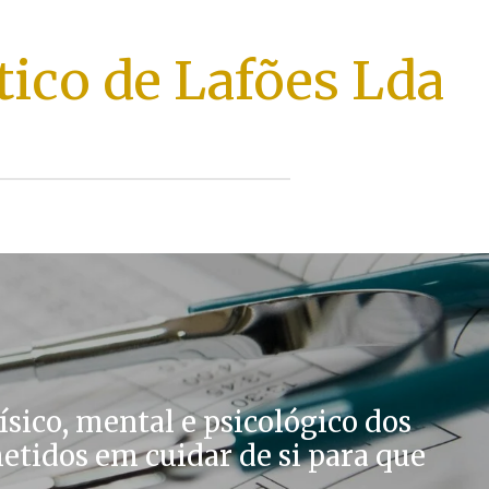
ico de Lafões Lda
sico, mental e psicológico dos
tidos em cuidar de si para que